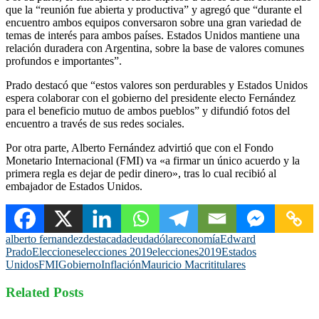
que la “reunión fue abierta y productiva” y agregó que “durante el
encuentro ambos equipos conversaron sobre una gran variedad de
temas de interés para ambos países. Estados Unidos mantiene una
relación duradera con Argentina, sobre la base de valores comunes
profundos e importantes”.
Prado destacó que “estos valores son perdurables y Estados Unidos
espera colaborar con el gobierno del presidente electo Fernández
para el beneficio mutuo de ambos pueblos” y difundió fotos del
encuentro a través de sus redes sociales.
Por otra parte, Alberto Fernández advirtió que con el Fondo
Monetario Internacional (FMI) va «a firmar un único acuerdo y la
primera regla es dejar de pedir dinero», tras lo cual recibió al
embajador de Estados Unidos.
alberto fernandez
destacada
deuda
dólar
economía
Edward
Prado
Elecciones
elecciones 2019
elecciones2019
Estados
Unidos
FMI
Gobierno
Inflación
Mauricio Macri
titulares
Related Posts