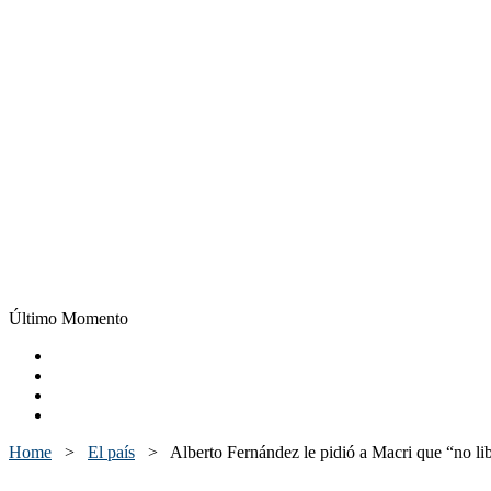
Último Momento
Home
>
El país
>
Alberto Fernández le pidió a Macri que “no lib