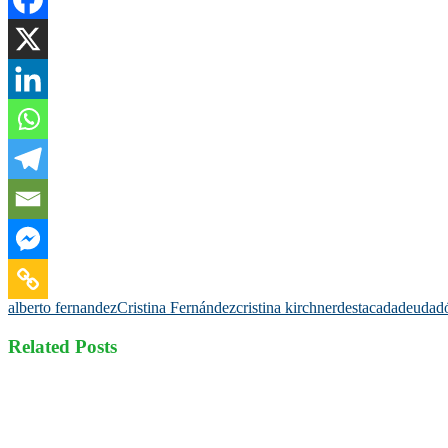
alberto fernandez
Cristina Fernández
cristina kirchner
destacada
deuda
d
Related Posts