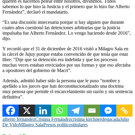
quieren es hacernos pelear entre nosotros, dividirnos. Todos
sabemos lo que hizo la Justicia y el primero que lo hizo fue Alberto
Fernández”, declaró el mandatario.
“Es una discusión innecesaria porque si hay alguien que durante
cuatro años cuestionó las detenciones arbitrarias que la justicia
impulsaba fue Alberto Fernández. Lo vengo haciendo desde 2016”,
dijo.
Y recordó que el 31 de diciembre de 2016 visitó a Milagro Sala en
la cárcel de Jujuy porque estaba convencido de que tenía que estar
libre: “Dije que su detención era indebida y que los procesos
muchas veces estaban enviciados por sus formas y que eso afectaba
a opositores del gobierno de Macri”.
Además, admitió haber sido la persona que le puso “nombre y
apellido a los jueces que han deconstitucionalizado una doctrina
muy penosa que permite el encarcelamiento sin razón y sin sentencia
definitiva”.
alberto fernandez
Cristina Fernández
cristina kirchner
destacada
Julio
De Vido
MIlagro Sala
Presos políticos
titulares