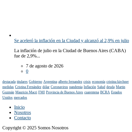
Se aceleró la inflación en la Ciudad y alcanzó al 2,9% en julio
La inflación de julio en la Ciudad de Buenos Aires (CABA)
fue de 2,9%...
7 de agosto de 2026
0
destacada
titulares
Gobierno
Argentina
alberto fernandez
crisis
economía
cristina kirchner
medidas
Cristina Fernández
dólar
Coronavirus
pandemia
Inflación
Salud
deuda
Martin
Guzmán
Mauricio Macri
FMI
Provincia de Buenos Aires
cuarentena
BCRA
Estados
Unidos
mercados
Inicio
Nosotros
Contacto
Copyright © 2025 Somos Nosotros