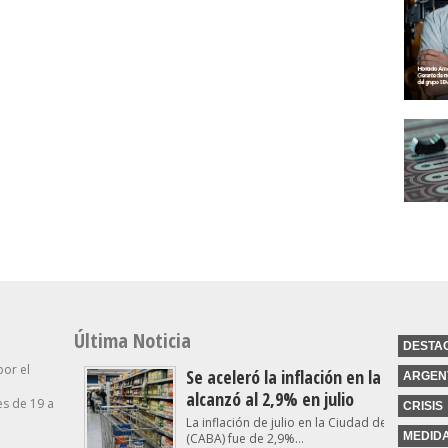
Última Noticia
DESTA
por el
Se aceleró la inflación en la Ciudad y
ARGEN
alcanzó al 2,9% en julio
s de 19 a
CRISIS
La inflación de julio en la Ciudad de Buenos A
MEDID
(CABA) fue de 2,9%...