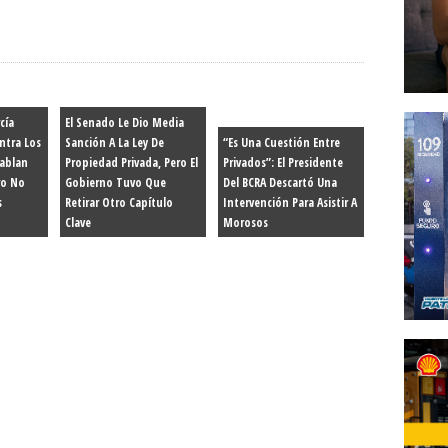
cía
El Senado Le Dio Media
ntra Los
Sanción A La Ley De
“Es Una Cuestión Entre
hablan
Propiedad Privada, Pero El
Privados”: El Presidente
ro No
Gobierno Tuvo Que
Del BCRA Descartó Una
s
Retirar Otro Capítulo
Intervención Para Asistir A
Clave
Morosos