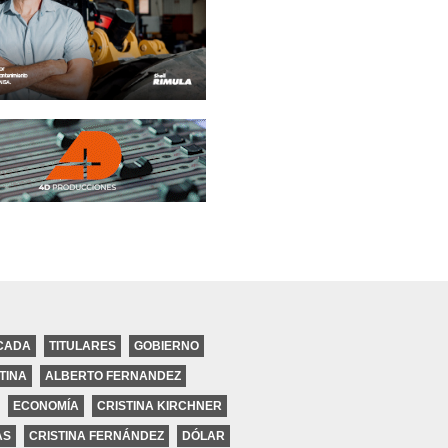
CADA
TITULARES
GOBIERNO
TINA
ALBERTO FERNANDEZ
ECONOMÍA
CRISTINA KIRCHNER
ires
AS
CRISTINA FERNÁNDEZ
DÓLAR