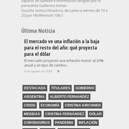
Espacio de opinión e información dirigido por el
periodista Guillermo Kohan.
Escuche Somos Nosotros, de Lunes a viernes de 19 a
20 por FM Milenium 106.7.
Última Noticia
El mercado ve una inflación a la baja
para el resto del año: qué proyecta
para el dólar
El mercado proyectó una inflación menor al 30%
anual y un tipo de cambio...
6 de agosto de 2026
0
DESTACADA
TITULARES
GOBIERNO
ARGENTINA
ALBERTO FERNANDEZ
CRISIS
ECONOMÍA
CRISTINA KIRCHNER
MEDIDAS
CRISTINA FERNÁNDEZ
DÓLAR
CORONAVIRUS
PANDEMIA
INFLACIÓN