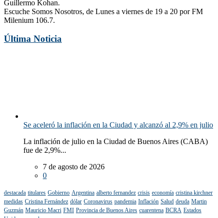
Guillermo Kohan.
Escuche Somos Nosotros, de Lunes a viernes de 19 a 20 por FM
Milenium 106.7.
Última Noticia
Se aceleró la inflación en la Ciudad y alcanzó al 2,9% en julio
La inflación de julio en la Ciudad de Buenos Aires (CABA)
fue de 2,9%...
7 de agosto de 2026
0
destacada
titulares
Gobierno
Argentina
alberto fernandez
crisis
economía
cristina kirchner
medidas
Cristina Fernández
dólar
Coronavirus
pandemia
Inflación
Salud
deuda
Martin
Guzmán
Mauricio Macri
FMI
Provincia de Buenos Aires
cuarentena
BCRA
Estados