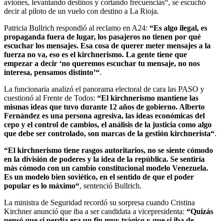
aviones, levantando destinos y cortando frecuencias“, se escuchó
decir al piloto de un vuelo con destino a La Rioja.
Patricia Bullrich respondió al reclamo en A24:
“Es algo ilegal, es
propaganda fuera de lugar, los pasajeros no tienen por qué
escuchar los mensajes. Esa cosa de querer meter mensajes a la
fuerza no va, eso es el kirchnerismo. La gente tiene que
empezar a decir ‘no queremos escuchar tu mensaje, no nos
interesa, pensamos distinto’“
.
La funcionaria analizó el panorama electoral de cara las PASO y
cuestionó al Frente de Todos:
“El kirchnerismo mantiene las
mismas ideas que tuvo durante 12 años de gobierno. Alberto
Fernández es una persona agresiva, las ideas económicas del
cepo y el control de cambios, el análisis de la justicia como algo
que debe ser controlado, son marcas de la gestión kirchnerista“
.
“El kirchnerismo tiene rasgos autoritarios, no se siente cómodo
en la división de poderes y la idea de la república. Se sentiría
más cómodo con un cambio constitucional modelo Venezuela.
Es un modelo bien soviético, en el sentido de que el poder
popular es lo máximo“
, sentenció Bullrich.
La ministra de Seguridad recordó su sorpresa cuando Cristina
Kirchner anunció que iba a ser candidata a vicepresidenta:
“Quizás
pensó que si perdía era un fin muy trágico y que si iba de