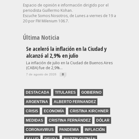
Espacio de opinión e información dirigido por el
periodista Guillermo Kohan.
Escuche Somos Nosotros, de Lunes a viernes de 19 a
20 por FM Milenium 106.7.
Última Noticia
Se aceleró la inflación en la Ciudad y
alcanzó al 2,9% en julio
La inflación de julio en la Ciudad de Buenos Aires
(CABA) fue de 2,9%...
7 de agosto de 2026
0
DESTACADA
TITULARES
GOBIERNO
ARGENTINA
ALBERTO FERNANDEZ
CRISIS
ECONOMÍA
CRISTINA KIRCHNER
MEDIDAS
CRISTINA FERNÁNDEZ
DÓLAR
CORONAVIRUS
PANDEMIA
INFLACIÓN
SALUD
DEUDA
MARTIN GUZMÁN