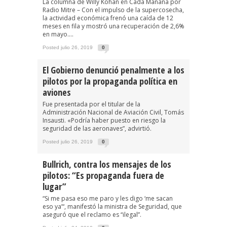
La columna de Willy Kohan en Cada Mañana por
Radio Mitre – Con el impulso de la supercosecha,
la actividad económica frenó una caída de 12
meses en fila y mostró una recuperación de 2,6%
en mayo....
Posted julio 26, 2019
0
El Gobierno denunció penalmente a los
pilotos por la propaganda política en
aviones
Fue presentada por el titular de la
Administración Nacional de Aviación Civil, Tomás
Insausti. «Podría haber puesto en riesgo la
seguridad de las aeronaves”, advirtió.
Posted julio 26, 2019
0
Bullrich, contra los mensajes de los
pilotos: “Es propaganda fuera de
lugar”
“Si me pasa eso me paro y les digo ‘me sacan
eso ya’“, manifestó la ministra de Seguridad, que
aseguró que el reclamo es “ilegal”.