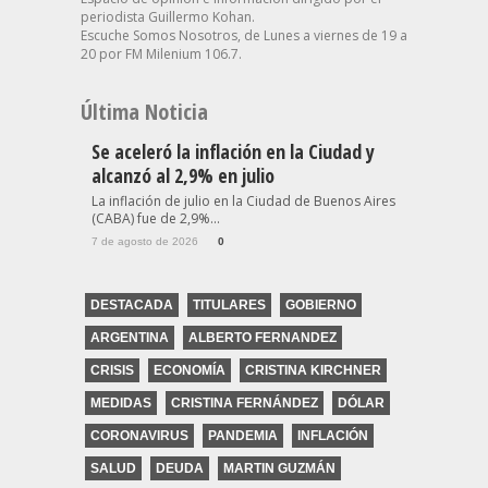
periodista Guillermo Kohan.
Escuche Somos Nosotros, de Lunes a viernes de 19 a
20 por FM Milenium 106.7.
Última Noticia
Se aceleró la inflación en la Ciudad y
alcanzó al 2,9% en julio
La inflación de julio en la Ciudad de Buenos Aires
(CABA) fue de 2,9%...
7 de agosto de 2026
0
DESTACADA
TITULARES
GOBIERNO
ARGENTINA
ALBERTO FERNANDEZ
CRISIS
ECONOMÍA
CRISTINA KIRCHNER
MEDIDAS
CRISTINA FERNÁNDEZ
DÓLAR
CORONAVIRUS
PANDEMIA
INFLACIÓN
SALUD
DEUDA
MARTIN GUZMÁN