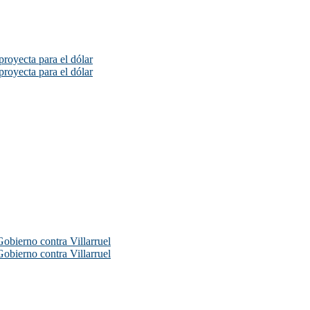
proyecta para el dólar
proyecta para el dólar
Gobierno contra Villarruel
Gobierno contra Villarruel