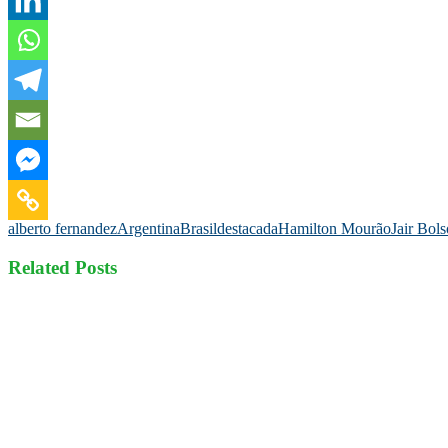
alberto fernandez
Argentina
Brasil
destacada
Hamilton Mourão
Jair Bol
Related Posts