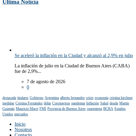
Última Noticia
Se aceleró la inflación en la Ciudad y alcanzó al 2,9% en julio
La inflación de julio en la Ciudad de Buenos Aires (CABA)
fue de 2,9%...
7 de agosto de 2026
0
destacada
titulares
Gobierno
Argentina
alberto fernandez
crisis
economía
cristina kirchner
medidas
Cristina Fernández
dólar
Coronavirus
pandemia
Inflación
Salud
deuda
Martin
Guzmán
Mauricio Macri
FMI
Provincia de Buenos Aires
cuarentena
BCRA
Estados
Unidos
mercados
Inicio
Nosotros
Contacto