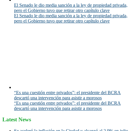
El Senado le dio media sanción a la ley de propiedad privada,
pero el Gobierno tuvo que retirar otro capítulo clave
El Senado le dio media sanción a la ley de propiedad privada,
pero el Gobierno tuvo que retirar otro capítulo clave
“Es una cuestión entre privados”: el presidente del BCRA
descartó una intervención para asistir a morosos
“Es una cuestión entre privados”: el presidente del BCRA
descartó una intervención para asistir a morosos
Latest News
Se aceleró la inflación en la Ciudad y alcanzó al 2,9% en julio