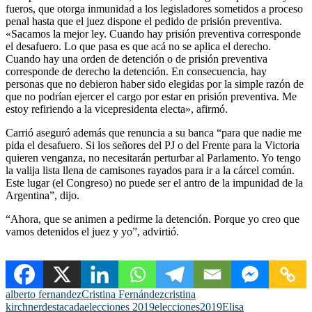
fueros, que otorga inmunidad a los legisladores sometidos a proceso
penal hasta que el juez dispone el pedido de prisión preventiva.
«Sacamos la mejor ley. Cuando hay prisión preventiva corresponde
el desafuero. Lo que pasa es que acá no se aplica el derecho.
Cuando hay una orden de detención o de prisión preventiva
corresponde de derecho la detención. En consecuencia, hay
personas que no debieron haber sido elegidas por la simple razón de
que no podrían ejercer el cargo por estar en prisión preventiva. Me
estoy refiriendo a la vicepresidenta electa», afirmó.
Carrió aseguró además que renuncia a su banca “para que nadie me
pida el desafuero. Si los señores del PJ o del Frente para la Victoria
quieren venganza, no necesitarán perturbar al Parlamento. Yo tengo
la valija lista llena de camisones rayados para ir a la cárcel común.
Este lugar (el Congreso) no puede ser el antro de la impunidad de la
Argentina”, dijo.
“Ahora, que se animen a pedirme la detención. Porque yo creo que
vamos detenidos el juez y yo”, advirtió.
alberto fernandez
Cristina Fernández
cristina
kirchner
destacada
elecciones 2019
elecciones2019
Elisa