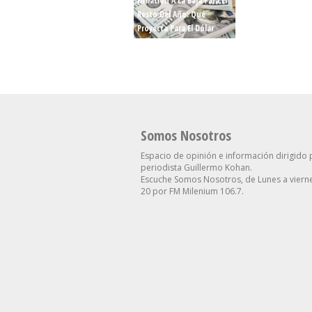
Inflación A La Baja Para El
Se Suma Otro Ped
Resto Del Año: Qué
Renuncia En El Go
Proyecta Para El Dólar
Contra Villarruel
Somos Nosotros
Espacio de opinión e información dirigido 
periodista Guillermo Kohan.
Escuche Somos Nosotros, de Lunes a vierne
20 por FM Milenium 106.7.