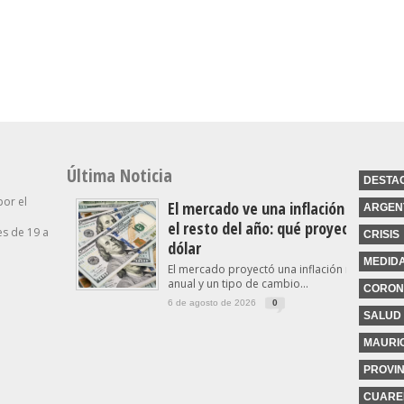
ido De
Tierras, Se Debate El
Cargó Contra “los
bierno
Proyecto De Inviolabilidad
Tarados Que Hablan De La
De La Propiedad Privada
Industria”
Última Noticia
DESTA
por el
El mercado ve una inflación a la baj
ARGEN
el resto del año: qué proyecta para 
s de 19 a
CRISIS
dólar
MEDID
El mercado proyectó una inflación menor al 
anual y un tipo de cambio...
CORON
6 de agosto de 2026
0
SALUD
MAURIC
PROVIN
CUARE