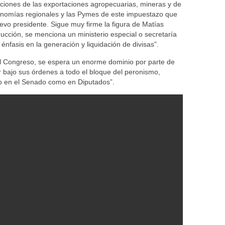
ciones de las exportaciones agropecuarias, mineras y de
conomías regionales y las Pymes de este impuestazo que
evo presidente. Sigue muy firme la figura de Matías
ucción, se menciona un ministerio especial o secretaría
énfasis en la generación y liquidación de divisas”.
l Congreso, se espera un enorme dominio por parte de
ar bajo sus órdenes a todo el bloque del peronismo,
nto en el Senado como en Diputados”.