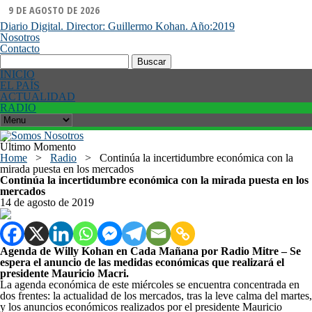
9 DE AGOSTO DE 2026
Diario Digital. Director: Guillermo Kohan. Año:2019
Nosotros
Contacto
Buscar:
INICIO
EL PAÍS
ACTUALIDAD
RADIO
Último Momento
Home
>
Radio
>
Continúa la incertidumbre económica con la
mirada puesta en los mercados
Continúa la incertidumbre económica con la mirada puesta en los
mercados
14 de agosto de 2019
Agenda de Willy Kohan en Cada Mañana por Radio Mitre – Se
espera el anuncio de las medidas económicas que realizará el
presidente Mauricio Macri.
La agenda económica de este miércoles se encuentra concentrada en
dos frentes: la actualidad de los mercados, tras la leve calma del martes,
y los anuncios económicos realizados por el presidente Mauricio