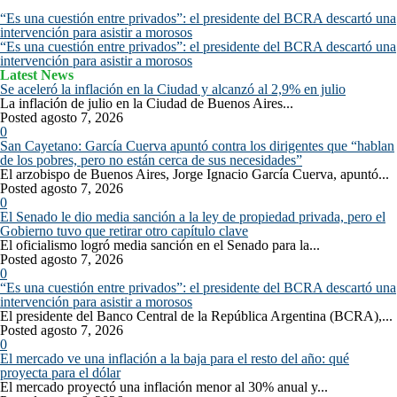
“Es una cuestión entre privados”: el presidente del BCRA descartó una
intervención para asistir a morosos
“Es una cuestión entre privados”: el presidente del BCRA descartó una
intervención para asistir a morosos
Latest News
Se aceleró la inflación en la Ciudad y alcanzó al 2,9% en julio
La inflación de julio en la Ciudad de Buenos Aires...
Posted agosto 7, 2026
0
San Cayetano: García Cuerva apuntó contra los dirigentes que “hablan
de los pobres, pero no están cerca de sus necesidades”
El arzobispo de Buenos Aires, Jorge Ignacio García Cuerva, apuntó...
Posted agosto 7, 2026
0
El Senado le dio media sanción a la ley de propiedad privada, pero el
Gobierno tuvo que retirar otro capítulo clave
El oficialismo logró media sanción en el Senado para la...
Posted agosto 7, 2026
0
“Es una cuestión entre privados”: el presidente del BCRA descartó una
intervención para asistir a morosos
El presidente del Banco Central de la República Argentina (BCRA),...
Posted agosto 7, 2026
0
El mercado ve una inflación a la baja para el resto del año: qué
proyecta para el dólar
El mercado proyectó una inflación menor al 30% anual y...