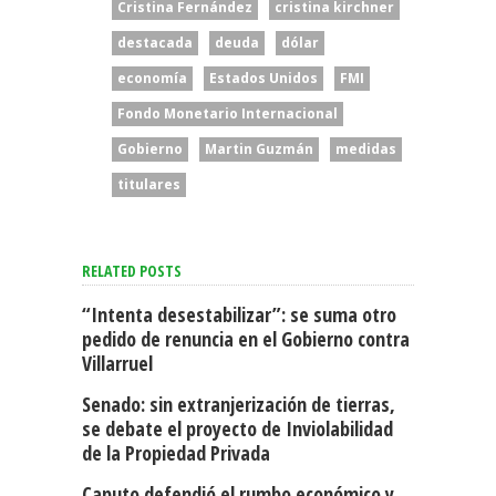
Cristina Fernández
cristina kirchner
destacada
deuda
dólar
economía
Estados Unidos
FMI
Fondo Monetario Internacional
Gobierno
Martin Guzmán
medidas
titulares
RELATED POSTS
“Intenta desestabilizar”: se suma otro
pedido de renuncia en el Gobierno contra
Villarruel
Senado: sin extranjerización de tierras,
se debate el proyecto de Inviolabilidad
de la Propiedad Privada
Caputo defendió el rumbo económico y