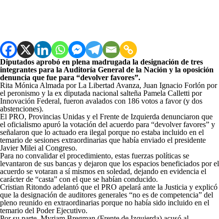
Diputados aprobó en plena madrugada la designación de tres
integrantes para la Auditoría General de la Nación y la oposición
denuncia que fue para “devolver favores”.
Rita Mónica Almada por La Libertad Avanza, Juan Ignacio Forlón por
el peronismo y la ex diputada nacional salteña Pamela Calletti por
Innovación Federal, fueron avalados con 186 votos a favor (y dos
abstenciones).
El PRO, Provincias Unidas y el Frente de Izquierda denunciaron que
el oficialismo apuró la votación del acuerdo para “devolver favores” y
señalaron que lo actuado era ilegal porque no estaba incluido en el
temario de sesiones extraordinarias que había enviado el presidente
Javier Milei al Congreso.
Para no convalidar el procedimiento, estas fuerzas políticas se
levantaron de sus bancas y dejaron que los espacios beneficiados por el
acuerdo se votaran a sí mismos en soledad, dejando en evidencia el
carácter de “casta” con el que se habían conducido.
Cristian Ritondo adelantó que el PRO apelará ante la Justicia y explicó
que la designación de auditores generales “no es de competencia” del
pleno reunido en extraordinarias porque no había sido incluido en el
temario del Poder Ejecutivo.
Por su parte, Myriam Bregman (Frente de Izquierda) acusó al