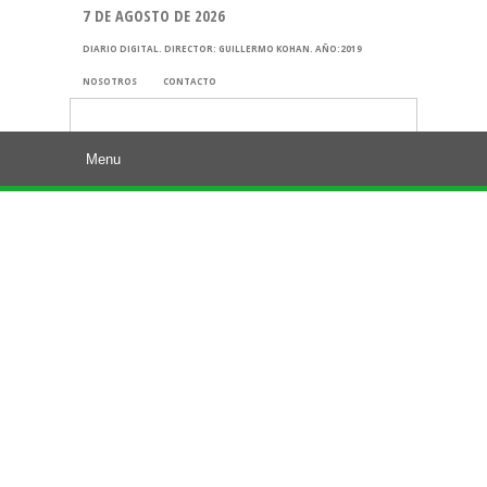
7 DE AGOSTO DE 2026
DIARIO DIGITAL. DIRECTOR: GUILLERMO KOHAN. AÑO:2019
NOSOTROS
CONTACTO
Buscar: