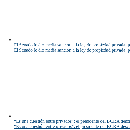
El Senado le dio media sanción a la ley de propiedad privada, p
El Senado le dio media sanción a la ley de propiedad privada, p
“Es una cuestión entre privados”: el presidente del BCRA desca
“Es una cuestión entre privados”: el presidente del BCRA desca