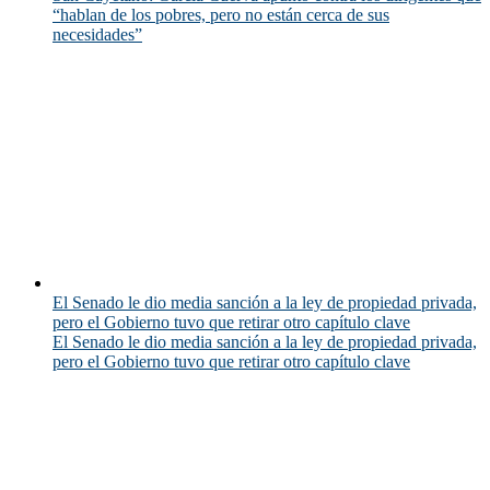
“hablan de los pobres, pero no están cerca de sus
necesidades”
El Senado le dio media sanción a la ley de propiedad privada,
pero el Gobierno tuvo que retirar otro capítulo clave
El Senado le dio media sanción a la ley de propiedad privada,
pero el Gobierno tuvo que retirar otro capítulo clave