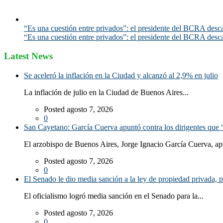
“Es una cuestión entre privados”: el presidente del BCRA desca
“Es una cuestión entre privados”: el presidente del BCRA desca
Latest News
Se aceleró la inflación en la Ciudad y alcanzó al 2,9% en julio
La inflación de julio en la Ciudad de Buenos Aires...
Posted agosto 7, 2026
0
San Cayetano: García Cuerva apuntó contra los dirigentes que “
El arzobispo de Buenos Aires, Jorge Ignacio García Cuerva, ap
Posted agosto 7, 2026
0
El Senado le dio media sanción a la ley de propiedad privada, p
El oficialismo logró media sanción en el Senado para la...
Posted agosto 7, 2026
0