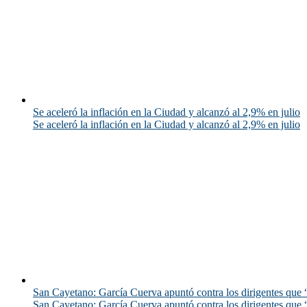
Se aceleró la inflación en la Ciudad y alcanzó al 2,9% en julio
Se aceleró la inflación en la Ciudad y alcanzó al 2,9% en julio
San Cayetano: García Cuerva apuntó contra los dirigentes que “
San Cayetano: García Cuerva apuntó contra los dirigentes que “