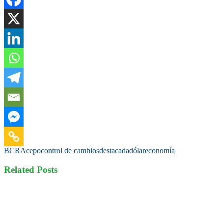
BCRA
cepo
control de cambios
destacada
dólar
economía
Related Posts