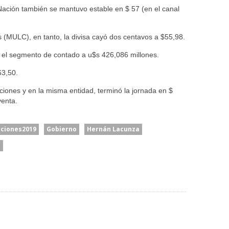
 Nación también se mantuvo estable en $ 57 (en el canal
 (MULC), en tanto, la divisa cayó dos centavos a $55,98.
n el segmento de contado a u$s 426,086 millones.
63,50.
ciones y en la misma entidad, terminó la jornada en $
venta.
cciones2019
Gobierno
Hernán Lacunza
s
cía
El Senado Le Dio Media