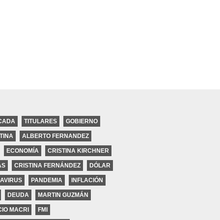
CADA
TITULARES
GOBIERNO
TINA
ALBERTO FERNANDEZ
ECONOMÍA
CRISTINA KIRCHNER
ires
AS
CRISTINA FERNÁNDEZ
DÓLAR
AVIRUS
PANDEMIA
INFLACIÓN
DEUDA
MARTIN GUZMÁN
IO MACRI
FMI