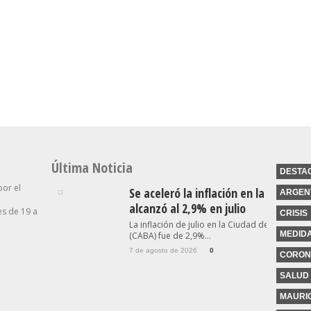
ntra Los
Sanción A La Ley De
“Es Una Cuestión Entre
hablan
Propiedad Privada, Pero El
Privados”: El Presidente
ro No
Gobierno Tuvo Que
Del BCRA Descartó Una
s
Retirar Otro Capítulo
Intervención Para Asistir A
Clave
Morosos
Última Noticia
DESTA
por el
Se aceleró la inflación en la Ciudad y
ARGEN
alcanzó al 2,9% en julio
s de 19 a
CRISIS
La inflación de julio en la Ciudad de Buenos A
MEDID
(CABA) fue de 2,9%...
7 de agosto de 2026
0
CORON
SALUD
MAURIC