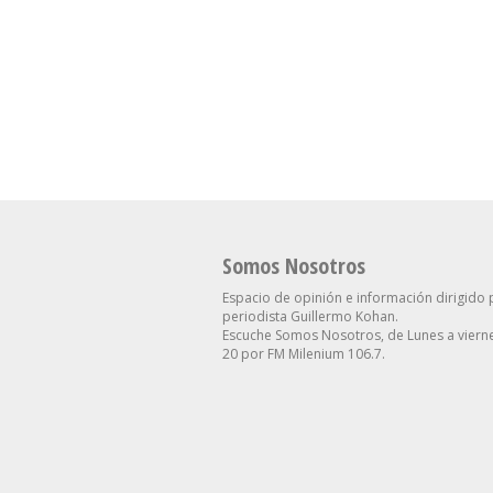
Cuerva Apuntó Co
Dirigentes Que “
Se Aceleró La Inflación En
De Los Pobres, Pe
La Ciudad Y Alcanzó Al
Están Cerca De Su
2,9% En Julio
Necesidades”
Somos Nosotros
Espacio de opinión e información dirigido 
periodista Guillermo Kohan.
Escuche Somos Nosotros, de Lunes a vierne
20 por FM Milenium 106.7.