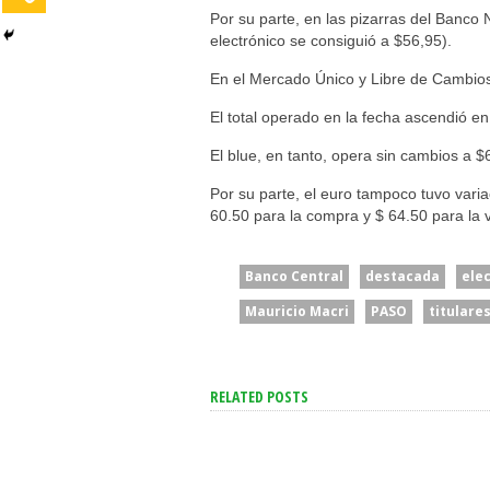
Por su parte, en las pizarras del Banco
electrónico se consiguió a $56,95).
En el Mercado Único y Libre de Cambios
El total operado en la fecha ascendió e
El blue, en tanto, opera sin cambios a $
Por su parte, el euro tampoco tuvo varia
60.50 para la compra y $ 64.50 para la 
Banco Central
destacada
ele
Mauricio Macri
PASO
titulare
RELATED POSTS
San Cayetano: Gar