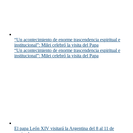
“Un acontecimiento de enorme trascendencia espiritual e
institucional”: Milei celebró la visita del Papa
“Un acontecimiento de enorme trascendencia espiritual e
institucional”: Milei celebró la visita del Papa
El papa León XIV visitará la Argentina del 8 al 11 de