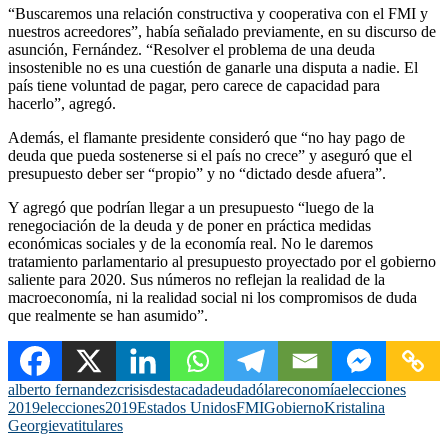
“Buscaremos una relación constructiva y cooperativa con el FMI y
nuestros acreedores”, había señalado previamente, en su discurso de
asunción, Fernández. “Resolver el problema de una deuda
insostenible no es una cuestión de ganarle una disputa a nadie. El
país tiene voluntad de pagar, pero carece de capacidad para
hacerlo”, agregó.
Además, el flamante presidente consideró que “no hay pago de
deuda que pueda sostenerse si el país no crece” y aseguró que el
presupuesto deber ser “propio” y no “dictado desde afuera”.
Y agregó que podrían llegar a un presupuesto “luego de la
renegociación de la deuda y de poner en práctica medidas
económicas sociales y de la economía real. No le daremos
tratamiento parlamentario al presupuesto proyectado por el gobierno
saliente para 2020. Sus números no reflejan la realidad de la
macroeconomía, ni la realidad social ni los compromisos de duda
que realmente se han asumido”.
alberto fernandez
crisis
destacada
deuda
dólar
economía
elecciones
2019
elecciones2019
Estados Unidos
FMI
Gobierno
Kristalina
Georgieva
titulares