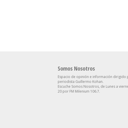
Sanción A La Ley De
“Es Una Cuestión 
Propiedad Privada, Pero El
Privados”: El Pres
Gobierno Tuvo Que
Del BCRA Descartó
Retirar Otro Capítulo
Intervención Para 
Clave
Morosos
Somos Nosotros
Espacio de opinión e información dirigido 
periodista Guillermo Kohan.
Escuche Somos Nosotros, de Lunes a vierne
20 por FM Milenium 106.7.