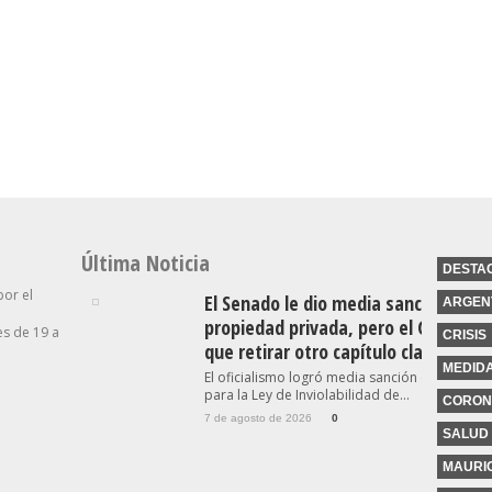
Entre
idente
El Mercado Ve Una
“Intenta Desestabilizar”:
 Una
Inflación A La Baja Para El
Se Suma Otro Pedido De
Asistir A
Resto Del Año: Qué
Renuncia En El Gobierno
Proyecta Para El Dólar
Contra Villarruel
Última Noticia
DESTA
por el
El Senado le dio media sanción a la l
ARGEN
propiedad privada, pero el Gobierno
s de 19 a
CRISIS
que retirar otro capítulo clave
MEDID
El oficialismo logró media sanción en el Sena
para la Ley de Inviolabilidad de...
CORON
7 de agosto de 2026
0
SALUD
MAURIC