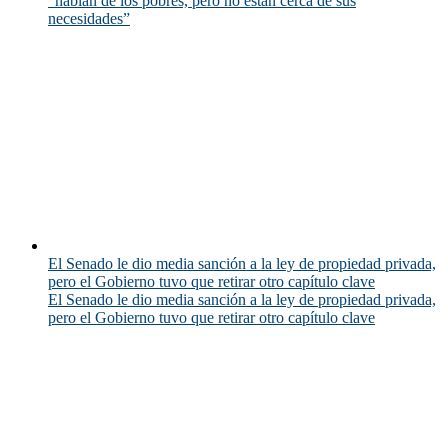
“hablan de los pobres, pero no están cerca de sus
necesidades”
El Senado le dio media sanción a la ley de propiedad privada,
pero el Gobierno tuvo que retirar otro capítulo clave
El Senado le dio media sanción a la ley de propiedad privada,
pero el Gobierno tuvo que retirar otro capítulo clave