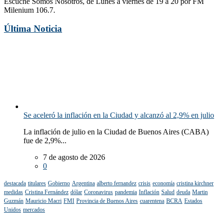
Escuche Somos Nosotros, de Lunes a viernes de 19 a 20 por FM
Milenium 106.7.
Última Noticia
Se aceleró la inflación en la Ciudad y alcanzó al 2,9% en julio
La inflación de julio en la Ciudad de Buenos Aires (CABA)
fue de 2,9%...
7 de agosto de 2026
0
destacada
titulares
Gobierno
Argentina
alberto fernandez
crisis
economía
cristina kirchner
medidas
Cristina Fernández
dólar
Coronavirus
pandemia
Inflación
Salud
deuda
Martin
Guzmán
Mauricio Macri
FMI
Provincia de Buenos Aires
cuarentena
BCRA
Estados
Unidos
mercados