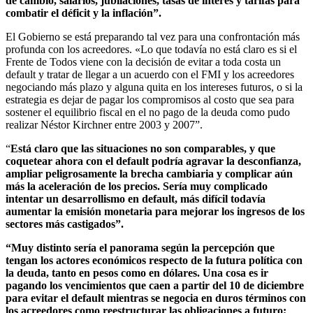
de cambio, salarios, jubilaciones, tasas de interés y tarifas para
combatir el déficit y la inflación”.
El Gobierno se está preparando tal vez para una confrontación más
profunda con los acreedores. «Lo que todavía no está claro es si el
Frente de Todos viene con la decisión de evitar a toda costa un
default y tratar de llegar a un acuerdo con el FMI y los acreedores
negociando más plazo y alguna quita en los intereses futuros, o si la
estrategia es dejar de pagar los compromisos al costo que sea para
sostener el equilibrio fiscal en el no pago de la deuda como pudo
realizar Néstor Kirchner entre 2003 y 2007”.
“
Está claro que las situaciones no son comparables, y que
coquetear ahora con el default podría agravar la desconfianza,
ampliar peligrosamente la brecha cambiaria y complicar aún
más la aceleración de los precios. Sería muy complicado
intentar un desarrollismo en default, más difícil todavía
aumentar la emisión monetaria para mejorar los ingresos de los
sectores más castigados”.
“Muy distinto sería el panorama según la percepción que
tengan los actores económicos respecto de la futura política con
la deuda, tanto en pesos como en dólares. Una cosa es ir
pagando los vencimientos que caen a partir del 10 de diciembre
para evitar el default mientras se negocia en duros términos con
los acreedores como reestructurar las obligaciones a futuro;