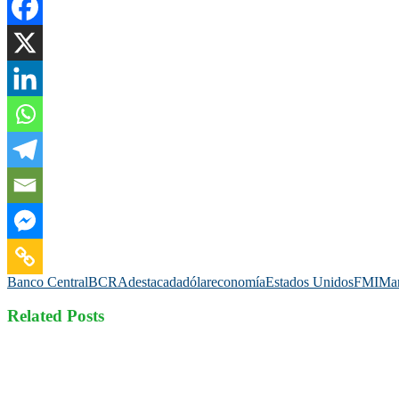
Banco Central
BCRA
destacada
dólar
economía
Estados Unidos
FMI
Ma
Related Posts