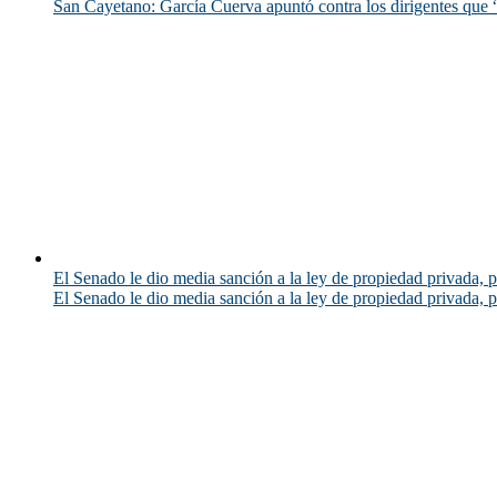
San Cayetano: García Cuerva apuntó contra los dirigentes que “
El Senado le dio media sanción a la ley de propiedad privada, p
El Senado le dio media sanción a la ley de propiedad privada, p