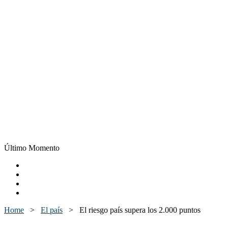
Último Momento
Home
>
El país
>
El riesgo país supera los 2.000 puntos