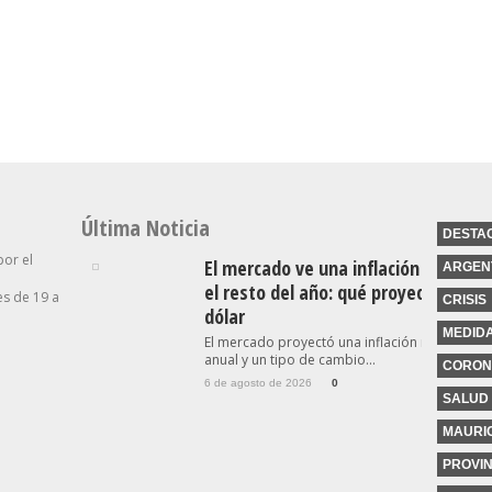
ido De
Tierras, Se Debate El
Cargó Contra “los
bierno
Proyecto De Inviolabilidad
Tarados Que Hablan De La
De La Propiedad Privada
Industria”
Última Noticia
DESTA
por el
El mercado ve una inflación a la baj
ARGEN
el resto del año: qué proyecta para 
s de 19 a
CRISIS
dólar
MEDID
El mercado proyectó una inflación menor al 
anual y un tipo de cambio...
CORON
6 de agosto de 2026
0
SALUD
MAURIC
PROVIN