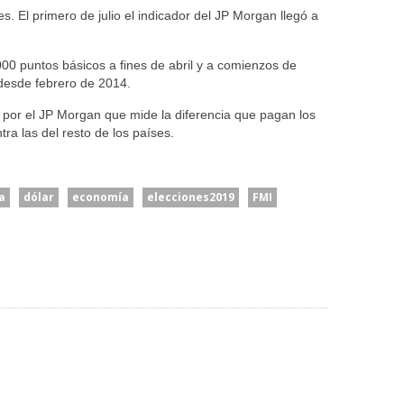
 El primero de julio el indicador del JP Morgan llegó a
000 puntos básicos a fines de abril y a comienzos de
 desde febrero de 2014.
o por el JP Morgan que mide la diferencia que pagan los
ra las del resto de los países.
a
dólar
economía
elecciones2019
FMI
Senado: Sin
Caputo Defendió El
lizar”:
Extranjerización De
Rumbo Económico Y