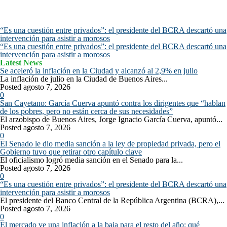
“Es una cuestión entre privados”: el presidente del BCRA descartó una
intervención para asistir a morosos
“Es una cuestión entre privados”: el presidente del BCRA descartó una
intervención para asistir a morosos
Latest News
Se aceleró la inflación en la Ciudad y alcanzó al 2,9% en julio
La inflación de julio en la Ciudad de Buenos Aires...
Posted agosto 7, 2026
0
San Cayetano: García Cuerva apuntó contra los dirigentes que “hablan
de los pobres, pero no están cerca de sus necesidades”
El arzobispo de Buenos Aires, Jorge Ignacio García Cuerva, apuntó...
Posted agosto 7, 2026
0
El Senado le dio media sanción a la ley de propiedad privada, pero el
Gobierno tuvo que retirar otro capítulo clave
El oficialismo logró media sanción en el Senado para la...
Posted agosto 7, 2026
0
“Es una cuestión entre privados”: el presidente del BCRA descartó una
intervención para asistir a morosos
El presidente del Banco Central de la República Argentina (BCRA),...
Posted agosto 7, 2026
0
El mercado ve una inflación a la baja para el resto del año: qué