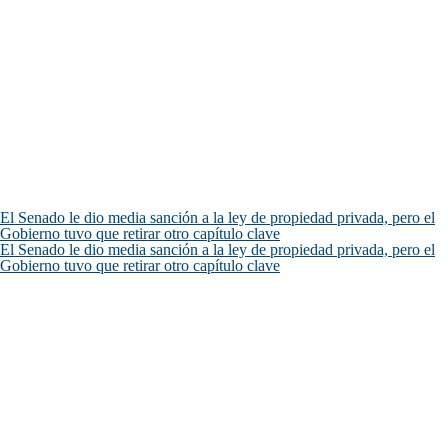
El Senado le dio media sanción a la ley de propiedad privada, pero el
Gobierno tuvo que retirar otro capítulo clave
El Senado le dio media sanción a la ley de propiedad privada, pero el
Gobierno tuvo que retirar otro capítulo clave