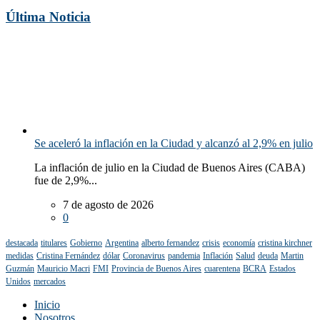
Última Noticia
Se aceleró la inflación en la Ciudad y alcanzó al 2,9% en julio
La inflación de julio en la Ciudad de Buenos Aires (CABA)
fue de 2,9%...
7 de agosto de 2026
0
destacada
titulares
Gobierno
Argentina
alberto fernandez
crisis
economía
cristina kirchner
medidas
Cristina Fernández
dólar
Coronavirus
pandemia
Inflación
Salud
deuda
Martin
Guzmán
Mauricio Macri
FMI
Provincia de Buenos Aires
cuarentena
BCRA
Estados
Unidos
mercados
Inicio
Nosotros