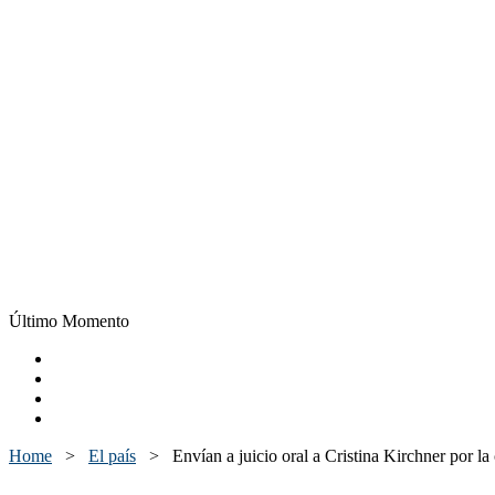
Último Momento
Home
>
El país
>
Envían a juicio oral a Cristina Kirchner por l