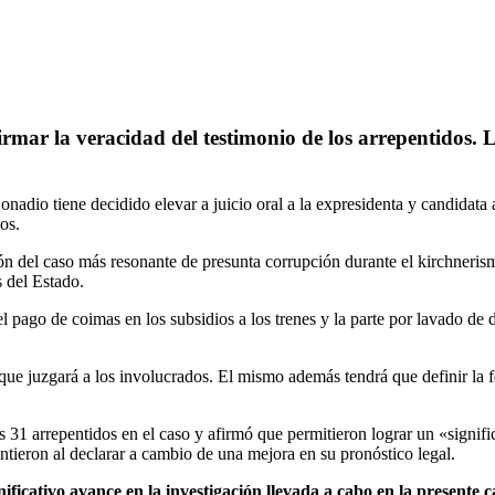
rmar la veracidad del testimonio de los arrepentidos. L
adio tiene decidido elevar a juicio oral a la expresidenta y candidata 
os.
ión del caso más resonante de presunta corrupción durante el kirchneris
s del Estado.
l pago de coimas en los subsidios a los trenes y la parte por lavado de
que juzgará a los involucrados. El mismo además tendrá que definir la f
s 31 arrepentidos en el caso y afirmó que permitieron lograr un «signifi
ntieron al declarar a cambio de una mejora en su pronóstico legal.
ificativo avance en la investigación llevada a cabo en la presente 