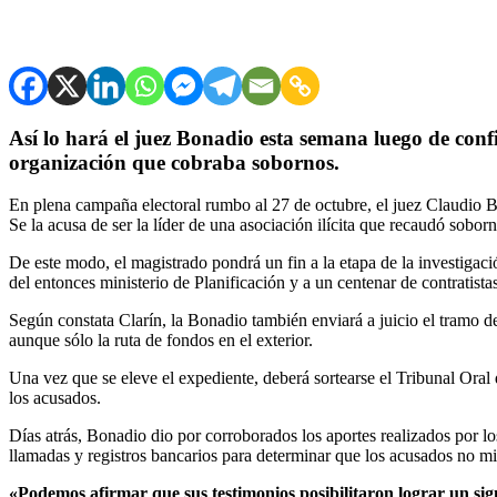
Así lo hará el juez Bonadio esta semana luego de confi
organización que cobraba sobornos.
En plena campaña electoral rumbo al 27 de octubre, el juez Claudio Bon
Se la acusa de ser la líder de una asociación ilícita que recaudó soborn
De este modo, el magistrado pondrá un fin a la etapa de la investigac
del entonces ministerio de Planificación y a un centenar de contratista
Según constata Clarín, la Bonadio también enviará a juicio el tramo de
aunque sólo la ruta de fondos en el exterior.
Una vez que se eleve el expediente, deberá sortearse el Tribunal Oral 
los acusados.
Días atrás, Bonadio dio por corroborados los aportes realizados por lo
llamadas y registros bancarios para determinar que los acusados no mi
«Podemos afirmar que sus testimonios posibilitaron lograr un sign