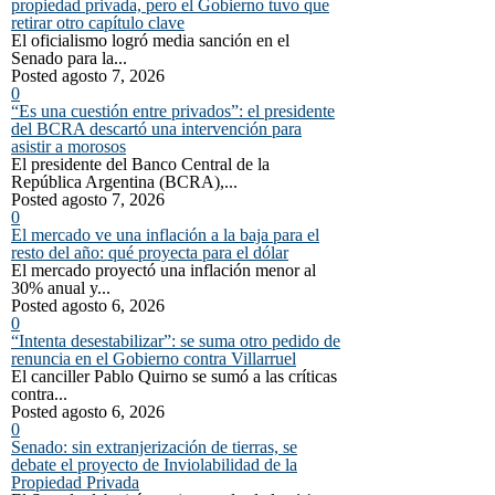
propiedad privada, pero el Gobierno tuvo que
retirar otro capítulo clave
El oficialismo logró media sanción en el
Senado para la...
Posted agosto 7, 2026
0
“Es una cuestión entre privados”: el presidente
del BCRA descartó una intervención para
asistir a morosos
El presidente del Banco Central de la
República Argentina (BCRA),...
Posted agosto 7, 2026
0
El mercado ve una inflación a la baja para el
resto del año: qué proyecta para el dólar
El mercado proyectó una inflación menor al
30% anual y...
Posted agosto 6, 2026
0
“Intenta desestabilizar”: se suma otro pedido de
renuncia en el Gobierno contra Villarruel
El canciller Pablo Quirno se sumó a las críticas
contra...
Posted agosto 6, 2026
0
Senado: sin extranjerización de tierras, se
debate el proyecto de Inviolabilidad de la
Propiedad Privada