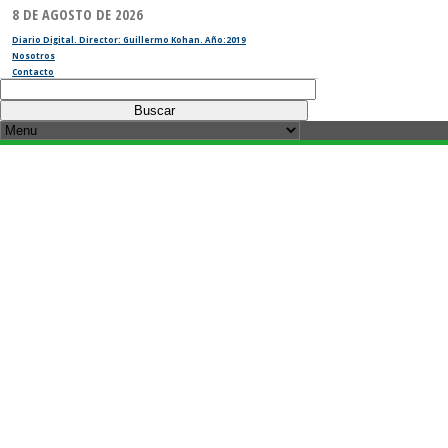
8 DE AGOSTO DE 2026
Diario Digital. Director: Guillermo Kohan. Año:2019
Nosotros
Contacto
Buscar: