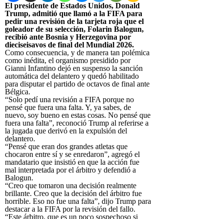
El presidente de Estados Unidos, Donald
Trump, admitió que llamó a la FIFA para
pedir una revisión de la tarjeta roja que el
goleador de su selección, Folarin Balogun,
recibió ante Bosnia y Herzegovina por
dieciseisavos de final del Mundial 2026.
Como consecuencia, y de manera tan polémica
como inédita, el organismo presidido por
Gianni Infantino dejó en suspenso la sanción
automática del delantero y quedó habilitado
para disputar el partido de octavos de final ante
Bélgica.
“Solo pedí una revisión a FIFA porque no
pensé que fuera una falta. Y, ya sabes, de
nuevo, soy bueno en estas cosas. No pensé que
fuera una falta”, reconoció Trump al referirse a
la jugada que derivó en la expulsión del
delantero.
“Pensé que eran dos grandes atletas que
chocaron entre sí y se enredaron”, agregó el
mandatario que insistió en que la acción fue
mal interpretada por el árbitro y defendió a
Balogun.
“Creo que tomaron una decisión realmente
brillante. Creo que la decisión del árbitro fue
horrible. Eso no fue una falta”, dijo Trump para
destacar a la FIFA por la revisión del fallo.
“Este árbitro, que es un poco sospechoso si