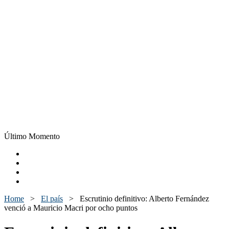
Último Momento
Home
>
El país
>
Escrutinio definitivo: Alberto Fernández
venció a Mauricio Macri por ocho puntos