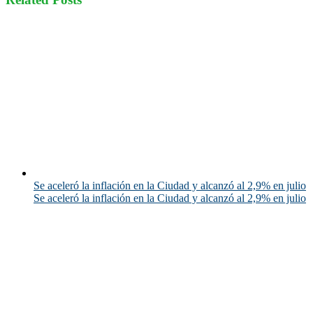
Se aceleró la inflación en la Ciudad y alcanzó al 2,9% en julio
Se aceleró la inflación en la Ciudad y alcanzó al 2,9% en julio