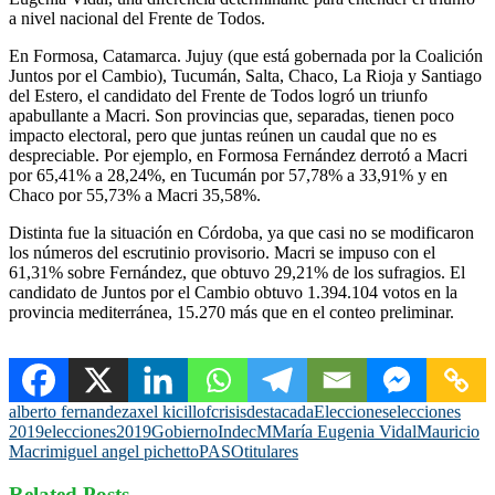
a nivel nacional del Frente de Todos.
En Formosa, Catamarca. Jujuy (que está gobernada por la Coalición
Juntos por el Cambio), Tucumán, Salta, Chaco, La Rioja y Santiago
del Estero, el candidato del Frente de Todos logró un triunfo
apabullante a Macri. Son provincias que, separadas, tienen poco
impacto electoral, pero que juntas reúnen un caudal que no es
despreciable. Por ejemplo, en Formosa Fernández derrotó a Macri
por 65,41% a 28,24%, en Tucumán por 57,78% a 33,91% y en
Chaco por 55,73% a Macri 35,58%.
Distinta fue la situación en Córdoba, ya que casi no se modificaron
los números del escrutinio provisorio. Macri se impuso con el
61,31% sobre Fernández, que obtuvo 29,21% de los sufragios. El
candidato de Juntos por el Cambio obtuvo 1.394.104 votos en la
provincia mediterránea, 15.270 más que en el conteo preliminar.
alberto fernandez
axel kicillof
crisis
destacada
Elecciones
elecciones
2019
elecciones2019
Gobierno
Indec
M
María Eugenia Vidal
Mauricio
Macri
miguel angel pichetto
PASO
titulares
Related Posts