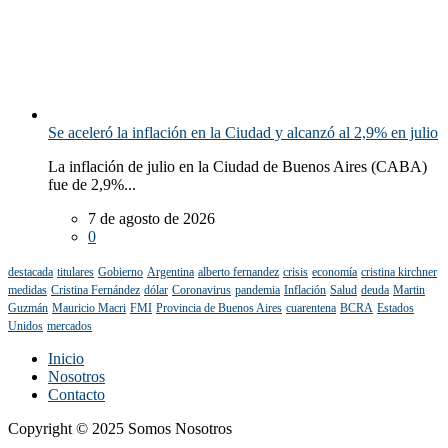
Se aceleró la inflación en la Ciudad y alcanzó al 2,9% en julio
La inflación de julio en la Ciudad de Buenos Aires (CABA)
fue de 2,9%...
7 de agosto de 2026
0
destacada
titulares
Gobierno
Argentina
alberto fernandez
crisis
economía
cristina kirchner
medidas
Cristina Fernández
dólar
Coronavirus
pandemia
Inflación
Salud
deuda
Martin
Guzmán
Mauricio Macri
FMI
Provincia de Buenos Aires
cuarentena
BCRA
Estados
Unidos
mercados
Inicio
Nosotros
Contacto
Copyright © 2025 Somos Nosotros