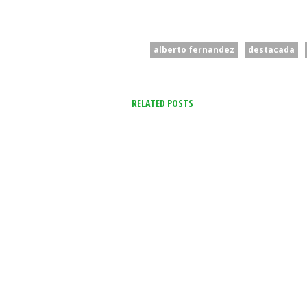
alberto fernandez
destacada
RELATED POSTS
Senado: Sin
“Intenta Desestabilizar”:
Extranjerización D
Se Suma Otro Pedido De
Tierras, Se Debate
Renuncia En El Gobierno
Proyecto De Invio
Contra Villarruel
De La Propiedad P