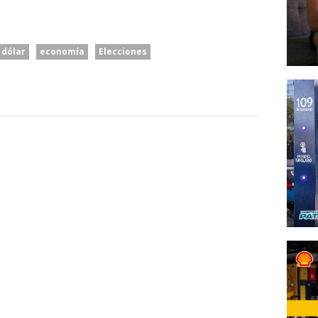
dólar
economía
Elecciones
Caputo Defendió El
“Para Pelearse Hacen Falta
e
Rumbo Económico Y
Dos”: El Gobierno Acusó A
 El
Cargó Contra “los
Brasil De Escalar
labilidad
Tarados Que Hablan De La
Unilateralmente El
rivada
Industria”
Conflicto