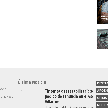
Última Noticia
DESTA
por el
“Intenta desestabilizar”: se suma o
ARGEN
pedido de renuncia en el Gobierno c
s de 19 a
CRISIS
Villarruel
MEDID
El canciller Pablo Quirno se sumó a las críticas