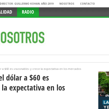
. DIRECTOR: GUILLERMO KOHAN. AÑO:2019
NOSOTROS
CONTACTO
ALIDAD
RADIO
r a $60 es «razonable» y crece la expectativa en los mercados
l dólar a $60 es
la expectativa en los