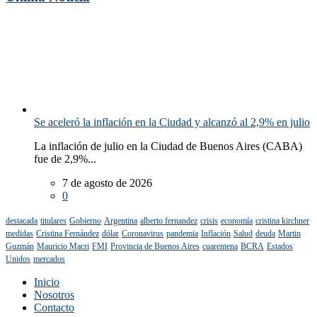
Se aceleró la inflación en la Ciudad y alcanzó al 2,9% en julio
La inflación de julio en la Ciudad de Buenos Aires (CABA)
fue de 2,9%...
7 de agosto de 2026
0
destacada
titulares
Gobierno
Argentina
alberto fernandez
crisis
economía
cristina kirchner
medidas
Cristina Fernández
dólar
Coronavirus
pandemia
Inflación
Salud
deuda
Martin
Guzmán
Mauricio Macri
FMI
Provincia de Buenos Aires
cuarentena
BCRA
Estados
Unidos
mercados
Inicio
Nosotros
Contacto