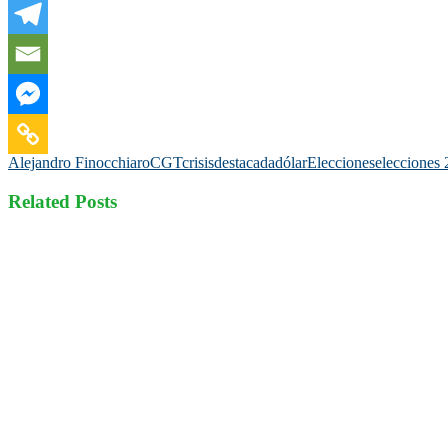
Alejandro Finocchiaro
CGT
crisis
destacada
dólar
Elecciones
elecciones
Related Posts