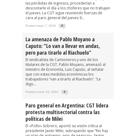
las pérdidas de ingresos, procederían a
descontarle el día a los choferes que no trabajen
el jueves. La CGT sigue reuniendo fuerzas de
cara al paro general del jueves 9...
Posted mayo 7, 2024
0
La amenaza de Pablo Moyano a
Caputo: “Lo van a llevar en andas,
pero para tirarlo al Riachuelo”
El sindicalista de Camioneros y uno de los
titulares de la CGT, Pablo Moyano, amenazó al
ministro de Economía, Luis Caputo, al señalar
que con estas medidas económicas los
trabajadores “van a tirarlo al Riachuelo”. “Le
digo...
Posted enero 24, 2024
0
Paro general en Argentina: CGT lidera
protesta multisectorial contra las
políticas de Milei
El «Pollo» Sobrero, aportó su visión crítica al
presidente Javier Milei, subrayando que “No hay
un plan de gobierno, sino de negocio». Según