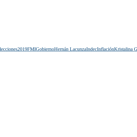
lecciones2019
FMI
Gobierno
Hernán Lacunza
Indec
Inflación
Kristalina 