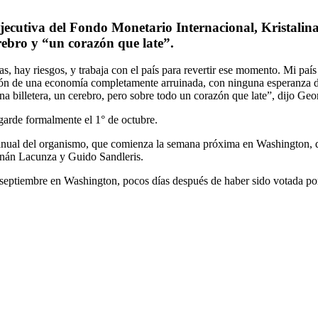
ejecutiva del Fondo Monetario Internacional, Kristalin
rebro y “un corazón que late”.
 hay riesgos, y trabaja con el país para revertir ese momento. Mi país
tación de una economía completamente arruinada, con ninguna esperanza d
a billetera, un cerebro, pero sobre todo un corazón que late”, dijo Geo
arde formalmente el 1° de octubre.
 anual del organismo, que comienza la semana próxima en Washington, d
ernán Lacunza y Guido Sandleris.
eptiembre en Washington, pocos días después de haber sido votada por 