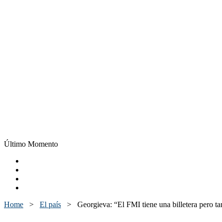
Último Momento
Home
>
El país
>
Georgieva: “El FMI tiene una billetera pero t