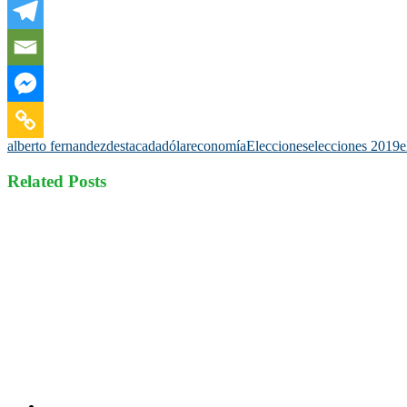
alberto fernandez
destacada
dólar
economía
Elecciones
elecciones 2019
e
Related Posts