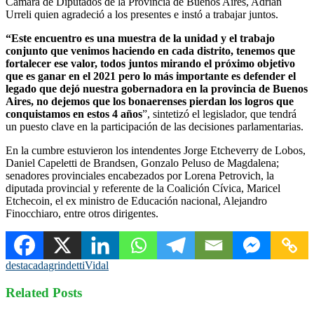
Cámara de Diputados de la Provincia de Buenos Aires, Adrian
Urreli quien agradeció a los presentes e instó a trabajar juntos.
“Este encuentro es una muestra de la unidad y el trabajo
conjunto que venimos haciendo en cada distrito, tenemos que
fortalecer ese valor, todos juntos mirando el próximo objetivo
que es ganar en el 2021 pero lo más importante es defender el
legado que dejó nuestra gobernadora en la provincia de Buenos
Aires, no dejemos que los bonaerenses pierdan los logros que
conquistamos en estos 4 años
”, sintetizó el legislador, que tendrá
un puesto clave en la participación de las decisiones parlamentarias.
En la cumbre estuvieron los intendentes Jorge Etcheverry de Lobos,
Daniel Capeletti de Brandsen, Gonzalo Peluso de Magdalena;
senadores provinciales encabezados por Lorena Petrovich, la
diputada provincial y referente de la Coalición Cívica, Maricel
Etchecoin, el ex ministro de Educación nacional, Alejandro
Finocchiaro, entre otros dirigentes.
destacada
grindetti
Vidal
Related Posts