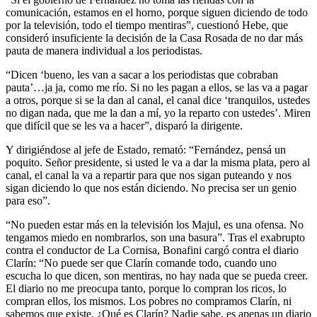
comunicación, estamos en el horno, porque siguen diciendo de todo
por la televisión, todo el tiempo mentiras”, cuestionó Hebe, que
consideró insuficiente la decisión de la Casa Rosada de no dar más
pauta de manera individual a los periodistas.
“Dicen ‘bueno, les van a sacar a los periodistas que cobraban
pauta’…ja ja, como me río. Si no les pagan a ellos, se las va a pagar
a otros, porque si se la dan al canal, el canal dice ‘tranquilos, ustedes
no digan nada, que me la dan a mí, yo la reparto con ustedes’. Miren
que difícil que se les va a hacer”, disparó la dirigente.
Y dirigiéndose al jefe de Estado, remató: “Fernández, pensá un
poquito. Señor presidente, si usted le va a dar la misma plata, pero al
canal, el canal la va a repartir para que nos sigan puteando y nos
sigan diciendo lo que nos están diciendo. No precisa ser un genio
para eso”.
“No pueden estar más en la televisión los Majul, es una ofensa. No
tengamos miedo en nombrarlos, son una basura”. Tras el exabrupto
contra el conductor de La Cornisa, Bonafini cargó contra el diario
Clarín: “No puede ser que Clarín comande todo, cuando uno
escucha lo que dicen, son mentiras, no hay nada que se pueda creer.
El diario no me preocupa tanto, porque lo compran los ricos, lo
compran ellos, los mismos. Los pobres no compramos Clarín, ni
sabemos que existe. ¿Qué es Clarín? Nadie sabe, es apenas un diario