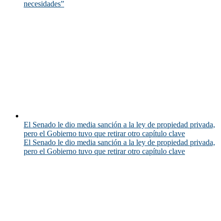
necesidades”
El Senado le dio media sanción a la ley de propiedad privada,
pero el Gobierno tuvo que retirar otro capítulo clave
El Senado le dio media sanción a la ley de propiedad privada,
pero el Gobierno tuvo que retirar otro capítulo clave