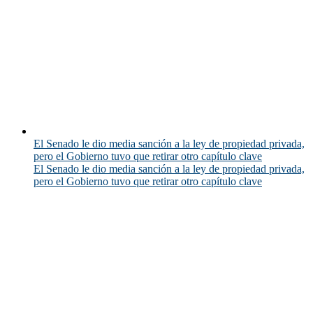
El Senado le dio media sanción a la ley de propiedad privada,
pero el Gobierno tuvo que retirar otro capítulo clave
El Senado le dio media sanción a la ley de propiedad privada,
pero el Gobierno tuvo que retirar otro capítulo clave