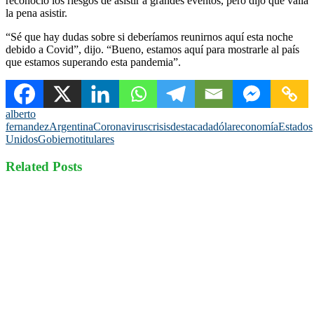
reconoció los riesgos de asistir a grandes eventos, pero dijo que valía
la pena asistir.
“Sé que hay dudas sobre si deberíamos reunirnos aquí esta noche
debido a Covid”, dijo. “Bueno, estamos aquí para mostrarle al país
que estamos superando esta pandemia”.
alberto
fernandez
Argentina
Coronavirus
crisis
destacada
dólar
economía
Estados
Unidos
Gobierno
titulares
Related Posts