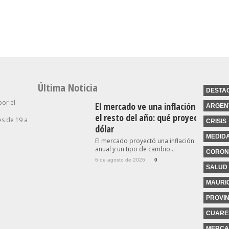
De La Propiedad Privada
Industria”
Última Noticia
DESTA
por el
El mercado ve una inflación a la baj
ARGEN
el resto del año: qué proyecta para 
s de 19 a
CRISIS
dólar
MEDID
El mercado proyectó una inflación menor al 
anual y un tipo de cambio...
CORON
6 de agosto de 2026
0
SALUD
MAURIC
PROVIN
CUARE
MERCA