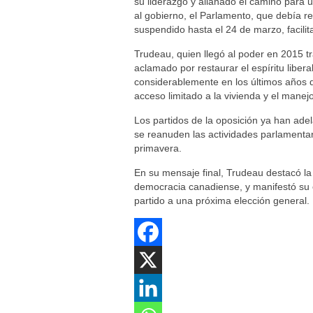
su liderazgo y allanado el camino para 
al gobierno, el Parlamento, que debía 
suspendido hasta el 24 de marzo, facilit
Trudeau, quien llegó al poder en 2015 t
aclamado por restaurar el espíritu libe
considerablemente en los últimos años d
acceso limitado a la vivienda y el manejo
Los partidos de la oposición ya han ad
se reanuden las actividades parlamentari
primavera.
En su mensaje final, Trudeau destacó la i
democracia canadiense, y manifestó su 
partido a una próxima elección general.