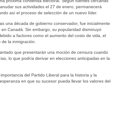
una próxima contienda electoral. Según fuentes cercanas
reanudar sus actividades el 27 de enero, permanecerá
ando así el proceso de selección de un nuevo líder.
ras una década de gobierno conservador, fue inicialmente
ral en Canadá. Sin embargo, su popularidad disminuyó
ebido a factores como el aumento del costo de vida, el
 de la inmigración.
elantado que presentarán una moción de censura cuando
as, lo que podría derivar en elecciones anticipadas en la
mportancia del Partido Liberal para la historia y la
esperanza en que su sucesor pueda llevar los valores del