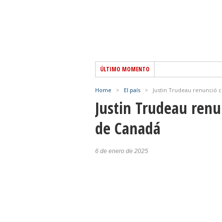
ÚLTIMO MOMENTO
Home
>
El país
>
Justin Trudeau renunció 
Justin Trudeau renu
de Canadá
6 de enero de 2025