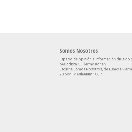
Proyecta Para El Dólar
Contra Villarruel
Somos Nosotros
Espacio de opinión e información dirigido 
periodista Guillermo Kohan.
Escuche Somos Nosotros, de Lunes a vierne
20 por FM Milenium 106.7.