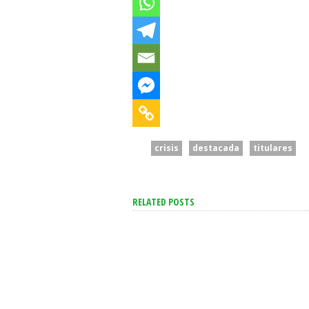
crisis
destacada
titulares
RELATED POSTS
El Mercado Ve Una
“Intenta Desestabi
Inflación A La Baja Para El
Se Suma Otro Ped
Resto Del Año: Qué
Renuncia En El Go