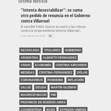
Última Noticia
“Intenta desestabilizar”: se suma
otro pedido de renuncia en el Gobierno
contra Villarruel
El canciller Pablo Quirno se sumó a las críticas
contra la vicepresidenta Victoria Villarruel...
6 de agosto de 2026
0
DESTACADA
TITULARES
GOBIERNO
ARGENTINA
ALBERTO FERNANDEZ
CRISIS
ECONOMÍA
CRISTINA KIRCHNER
MEDIDAS
CRISTINA FERNÁNDEZ
DÓLAR
CORONAVIRUS
PANDEMIA
INFLACIÓN
SALUD
DEUDA
MARTIN GUZMÁN
MAURICIO MACRI
FMI
PROVINCIA DE BUENOS AIRES
CUARENTENA
BCRA
ESTADOS UNIDOS