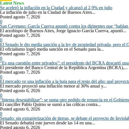
Latest News
Se aceleró la inflación en la Ciudad y alcanzó al 2,9% en julio
La inflación de julio en la Ciudad de Buenos Aires...
Posted agosto 7, 2026
0
San Cayetano: García Cuerva apuntó contra los dirigentes que “hablan 
El arzobispo de Buenos Aires, Jorge Ignacio García Cuerva, apuntó...
Posted agosto 7, 2026
0
El Senado le dio media sanción a la ley de propiedad privada, pero el G
El oficialismo logró media sanción en el Senado para la...
Posted agosto 7, 2026
0
“Es una cuestión entre privados”: el presidente del BCRA descartó una 
El presidente del Banco Central de la República Argentina (BCRA),...
Posted agosto 7, 2026
0
El mercado ve una inflación a la baja para el resto del año: qué proyect
El mercado proyectó una inflación menor al 30% anual y...
Posted agosto 6, 2026
0
“Intenta desestabilizar”: se suma otro pedido de renuncia en el Gobierno
El canciller Pablo Quirno se sumó a las críticas contra...
Posted agosto 6, 2026
0
Senado: sin extranjerización de tierras, se debate el proyecto de Inviol
El Senado debatirá este jueves desde las 14 en una...
Posted agosto 6, 2026