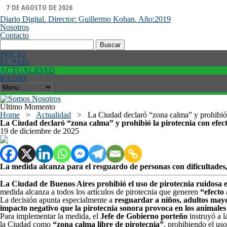
7 DE AGOSTO DE 2026
Diario Digital. Director: Guillermo Kohan. Año:2019
Nosotros
Contacto
Buscar:
INICIO
EL PAÍS
ACTUALIDAD
RADIO
Último Momento
Home
>
Actualidad
>
La Ciudad declaró “zona calma” y prohibió l
La Ciudad declaró “zona calma” y prohibió la pirotecnia con efect
19 de diciembre de 2025
La medida alcanza para el resguardo de personas con dificultades, 
La Ciudad de Buenos Aires prohibió el uso de pirotecnia ruidosa e
medida alcanza a todos los artículos de pirotecnia que generen
“efecto
La decisión apunta especialmente a
resguardar a niños, adultos may
impacto negativo que la pirotecnia sonora provoca en los animales
Para implementar la medida, el
Jefe de Gobierno porteño
instruyó a 
la Ciudad como
“zona calma libre de pirotecnia”
, prohibiendo el uso