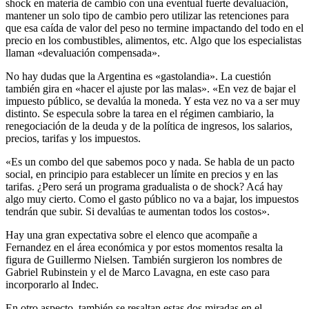
shock en materia de cambio con una eventual fuerte devaluación,
mantener un solo tipo de cambio pero utilizar las retenciones para
que esa caída de valor del peso no termine impactando del todo en el
precio en los combustibles, alimentos, etc. Algo que los especialistas
llaman «devaluación compensada».
No hay dudas que la Argentina es «gastolandia». La cuestión
también gira en «hacer el ajuste por las malas». «En vez de bajar el
impuesto público, se devalúa la moneda. Y esta vez no va a ser muy
distinto. Se especula sobre la tarea en el régimen cambiario, la
renegociación de la deuda y de la política de ingresos, los salarios,
precios, tarifas y los impuestos.
«Es un combo del que sabemos poco y nada. Se habla de un pacto
social, en principio para establecer un límite en precios y en las
tarifas. ¿Pero será un programa gradualista o de shock? Acá hay
algo muy cierto. Como el gasto público no va a bajar, los impuestos
tendrán que subir. Si devalúas te aumentan todos los costos».
Hay una gran expectativa sobre el elenco que acompañe a
Fernandez en el área económica y por estos momentos resalta la
figura de Guillermo Nielsen. También surgieron los nombres de
Gabriel Rubinstein y el de Marco Lavagna, en este caso para
incorporarlo al Indec.
En otro aspecto, también se resaltan estas dos miradas en el