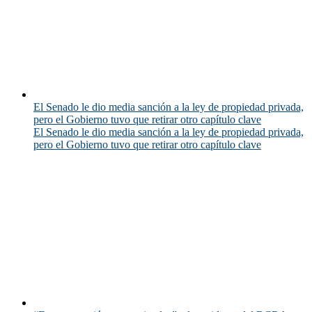
El Senado le dio media sanción a la ley de propiedad privada,
pero el Gobierno tuvo que retirar otro capítulo clave
El Senado le dio media sanción a la ley de propiedad privada,
pero el Gobierno tuvo que retirar otro capítulo clave