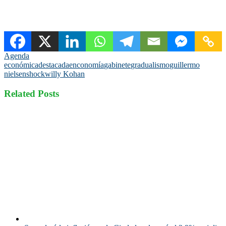
Agenda
económica
destacada
enconomía
gabinete
gradualismo
guillermo
nielsen
shock
willy Kohan
Related Posts