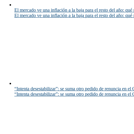
El mercado ve una inflación a la baja para el resto del año: qué 
El mercado ve una inflación a la baja para el resto del año: qué 
“Intenta desestabilizar”: se suma otro pedido de renuncia en el 
“Intenta desestabilizar”: se suma otro pedido de renuncia en el 