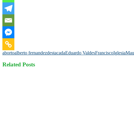
aborto
alberto fernandez
destacada
Eduardo Valdes
Francisco
Iglesia
Maur
Related Posts