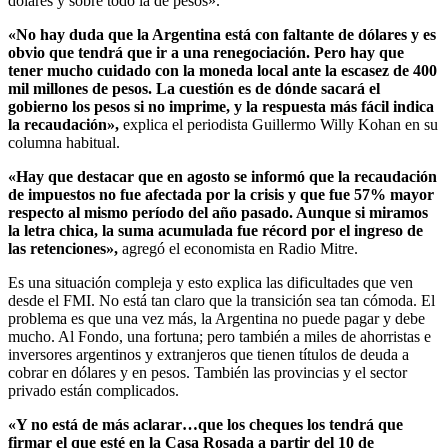
dólares y sobre todo la de pesos».
«No hay duda que la Argentina está con faltante de dólares y es
obvio que tendrá que ir a una renegociación. Pero hay que
tener mucho cuidado con la moneda local ante la escasez de 400
mil millones de pesos. La cuestión es de dónde sacará el
gobierno los pesos si no imprime, y la respuesta más fácil indica
la recaudación»,
explica el periodista Guillermo Willy Kohan en su
columna habitual.
«Hay que destacar que en agosto se informó que la recaudación
de impuestos no fue afectada por la crisis y que fue 57% mayor
respecto al mismo período del año pasado. Aunque si miramos
la letra chica, la suma acumulada fue récord por el ingreso de
las retenciones»,
agregó el economista en Radio Mitre.
Es una situación compleja y esto explica las dificultades que ven
desde el FMI. No está tan claro que la transición sea tan cómoda. El
problema es que una vez más, la Argentina no puede pagar y debe
mucho. Al Fondo, una fortuna; pero también a miles de ahorristas e
inversores argentinos y extranjeros que tienen títulos de deuda a
cobrar en dólares y en pesos. También las provincias y el sector
privado están complicados.
«Y no está de más aclarar…que los cheques los tendrá que
firmar el que esté en la Casa Rosada a partir del 10 de