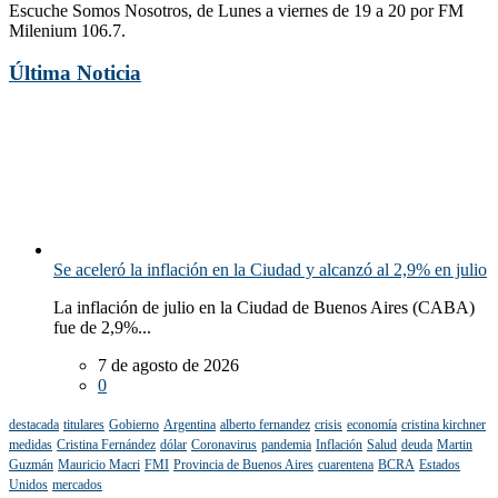
Escuche Somos Nosotros, de Lunes a viernes de 19 a 20 por FM
Milenium 106.7.
Última Noticia
Se aceleró la inflación en la Ciudad y alcanzó al 2,9% en julio
La inflación de julio en la Ciudad de Buenos Aires (CABA)
fue de 2,9%...
7 de agosto de 2026
0
destacada
titulares
Gobierno
Argentina
alberto fernandez
crisis
economía
cristina kirchner
medidas
Cristina Fernández
dólar
Coronavirus
pandemia
Inflación
Salud
deuda
Martin
Guzmán
Mauricio Macri
FMI
Provincia de Buenos Aires
cuarentena
BCRA
Estados
Unidos
mercados