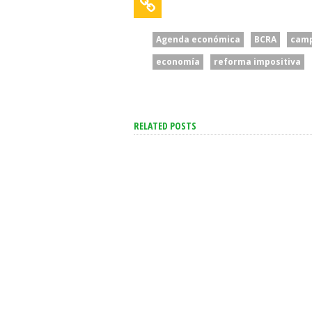
Agenda económica
BCRA
camp
economía
reforma impositiva
RELATED POSTS
“Para Pelearse Hacen Falta
“Un Acont
Dos”: El Gobierno Acusó A
Enorme Tr
Brasil De Escalar
Espiritual 
Unilateralmente El
Milei Cele
Conflicto
Papa