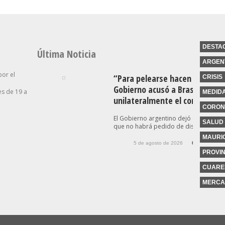
DESTA
Última Noticia
ARGEN
por el
“Para pelearse hacen falta dos
CRISIS
Gobierno acusó a Brasil de esc
s de 19 a
MEDID
unilateralmente el conflicto
CORON
El Gobierno argentino dejó en claro es
SALUD
que no habrá pedido de disculpas...
MAURIC
5 de agosto de 2026
0
PROVIN
CUARE
MERCA