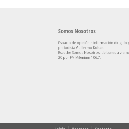
Somos Nosotros
Espacio de opinión e información dirigido 
periodista Guillermo Kohan.
Escuche Somos Nosotros, de Lunes a vierne
20 por FM Milenium 106.7.
Inicio
Nosotros
Contacto