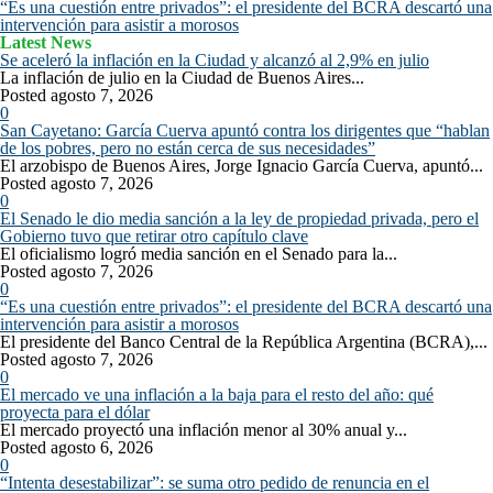
“Es una cuestión entre privados”: el presidente del BCRA descartó una
intervención para asistir a morosos
Latest News
Se aceleró la inflación en la Ciudad y alcanzó al 2,9% en julio
La inflación de julio en la Ciudad de Buenos Aires...
Posted agosto 7, 2026
0
San Cayetano: García Cuerva apuntó contra los dirigentes que “hablan
de los pobres, pero no están cerca de sus necesidades”
El arzobispo de Buenos Aires, Jorge Ignacio García Cuerva, apuntó...
Posted agosto 7, 2026
0
El Senado le dio media sanción a la ley de propiedad privada, pero el
Gobierno tuvo que retirar otro capítulo clave
El oficialismo logró media sanción en el Senado para la...
Posted agosto 7, 2026
0
“Es una cuestión entre privados”: el presidente del BCRA descartó una
intervención para asistir a morosos
El presidente del Banco Central de la República Argentina (BCRA),...
Posted agosto 7, 2026
0
El mercado ve una inflación a la baja para el resto del año: qué
proyecta para el dólar
El mercado proyectó una inflación menor al 30% anual y...
Posted agosto 6, 2026
0
“Intenta desestabilizar”: se suma otro pedido de renuncia en el