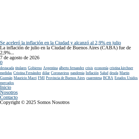
Se aceleró la inflación en la Ciudad y alcanzó al 2,9% en julio
La inflación de julio en la Ciudad de Buenos Aires (CABA) fue de
2,9%...
7 de agosto de 2026
0
destacada
titulares
Gobierno
Argentina
alberto fernandez
crisis
economía
cristina kirchner
medidas
Cristina Fernández
dólar
Coronavirus
pandemia
Inflación
Salud
deuda
Martin
Guzmán
Mauricio Macri
FMI
Provincia de Buenos Aires
cuarentena
BCRA
Estados Unidos
mercados
Inicio
Nosotros
Contacto
Copyright © 2025 Somos Nosotros