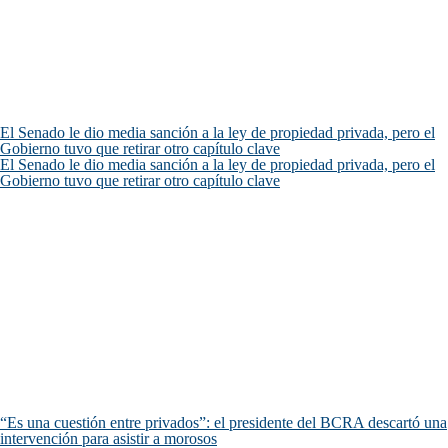
El Senado le dio media sanción a la ley de propiedad privada, pero el
Gobierno tuvo que retirar otro capítulo clave
El Senado le dio media sanción a la ley de propiedad privada, pero el
Gobierno tuvo que retirar otro capítulo clave
“Es una cuestión entre privados”: el presidente del BCRA descartó una
intervención para asistir a morosos