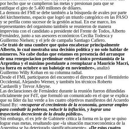
por hecho que se cumplieron las metas y presionan para que se
ratifique el giro de 5.400 millones de dólares.
La demora del FMI se debe también a la búsqueda de avales por parte
del kirchnerismo, espacio que logró un triunfo categórico en las PASO
y se perfila como sucesor de la gestión actual. En ese marco, los
representantes del organismo también se reunieron de manera
imprevista con el candidato a presidente del Frente de Todos, Alberto
Fernández, junto a sus asesores económicos Cecilia Todesca y
Guillermo Nielsen; y el jefe de campaña Santiago Cafiero.
«Se trató de una cumbre que quiso encabezar principalmente
Alberto, lo cual mostraba una decisión política y no solo hablar de
números. No cabe dudas que estamos en presencia del arranque
de una renegociacion preliminar entre el único prestamista de la
Argentina y el máximo postulante a reemplazar a Mauricio Macri,
ya fuera en octubre o un balotaje en noviembre»,
analizó
Guillermo Willy Kohan en su columna radial.
Desde el FMI, participaron del encuentro el director para el Hemisferio
Occidental, Alejandro Werner, y también los técnicos Roberto
Cardarelli y Trevor Alleyne.
Las declaraciones de Fernández durante la reunión fueron difundidas
oficialmente por FdT, que formuló un comunicado en el que se explica
que su líder da luz verde a los cuatro objetivos manifiestos del Acuerdo
Stand By: «
recuperar el crecimiento de la economía, generar empleo
para combatir la pobreza, reducir la inflación, y lograr una
trayectoria decreciente de la deuda pública».
Sin embargo, el ex jefe de Gabinete critica la forma en la que se quiso
lograr esas metas, resaltando que «la situación macroeconómica de la
Argentina se ha deteriorado significativamente».
«De estos cuatro