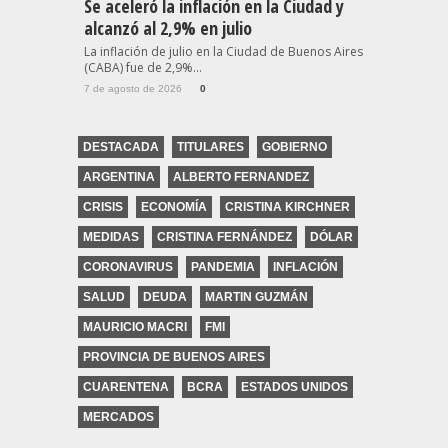
Se aceleró la inflación en la Ciudad y
alcanzó al 2,9% en julio
La inflación de julio en la Ciudad de Buenos Aires
(CABA) fue de 2,9%...
7 de agosto de 2026
0
DESTACADA
TITULARES
GOBIERNO
ARGENTINA
ALBERTO FERNANDEZ
CRISIS
ECONOMÍA
CRISTINA KIRCHNER
MEDIDAS
CRISTINA FERNÁNDEZ
DÓLAR
CORONAVIRUS
PANDEMIA
INFLACIÓN
SALUD
DEUDA
MARTIN GUZMÁN
MAURICIO MACRI
FMI
PROVINCIA DE BUENOS AIRES
CUARENTENA
BCRA
ESTADOS UNIDOS
MERCADOS