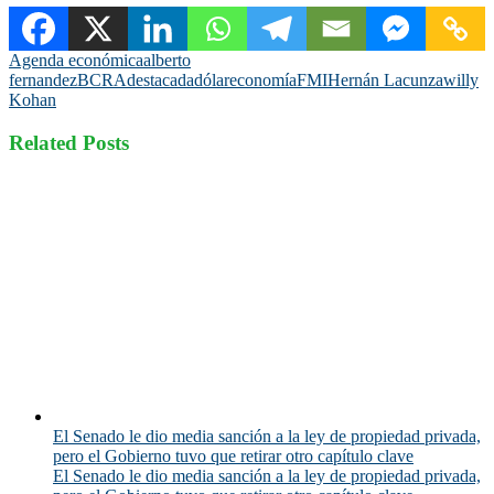
Agenda económica
alberto
fernandez
BCRA
destacada
dólar
economía
FMI
Hernán Lacunza
willy
Kohan
Related Posts
El Senado le dio media sanción a la ley de propiedad privada,
pero el Gobierno tuvo que retirar otro capítulo clave
El Senado le dio media sanción a la ley de propiedad privada,