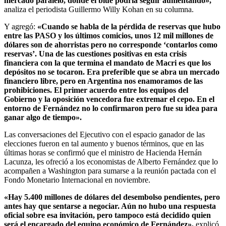
mercado paralelo, donde el blue podría seguir aumentando»,
analiza el periodista Guillermo Willy Kohan en su columna.
Y agregó:
«Cuando se habla de la pérdida de reservas que hubo
entre las PASO y los últimos comicios, unos 12 mil millones de
dólares son de ahorristas pero no corresponde ‘contarlos como
reservas’. Una de las cuestiones positivas en esta crisis
financiera con la que termina el mandato de Macri es que los
depósitos no se tocaron. Era preferible que se abra un mercado
financiero libre, pero en Argentina nos enamoramos de las
prohibiciones. El primer acuerdo entre los equipos del
Gobierno y la oposición vencedora fue extremar el cepo. En el
entorno de Fernández no lo confirmaron pero fue su idea para
ganar algo de tiempo».
Las conversaciones del Ejecutivo con el espacio ganador de las
elecciones fueron en tal aumento y buenos términos, que en las
últimas horas se confirmó que el ministro de Hacienda Hernán
Lacunza, les ofreció a los economistas de Alberto Fernández que lo
acompañen a Washington para sumarse a la reunión pactada con el
Fondo Monetario Internacional en noviembre.
«Hay 5.400 millones de dólares del desembolso pendientes, pero
antes hay que sentarse a negociar. Aún no hubo una respuesta
oficial sobre esa invitación, pero tampoco está decidido quien
será el encargado del equipo económico de Fernández»,
explicó