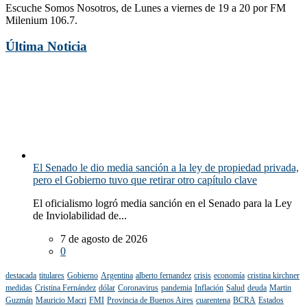
Escuche Somos Nosotros, de Lunes a viernes de 19 a 20 por FM
Milenium 106.7.
Última Noticia
El Senado le dio media sanción a la ley de propiedad privada,
pero el Gobierno tuvo que retirar otro capítulo clave
El oficialismo logró media sanción en el Senado para la Ley
de Inviolabilidad de...
7 de agosto de 2026
0
destacada
titulares
Gobierno
Argentina
alberto fernandez
crisis
economía
cristina kirchner
medidas
Cristina Fernández
dólar
Coronavirus
pandemia
Inflación
Salud
deuda
Martin
Guzmán
Mauricio Macri
FMI
Provincia de Buenos Aires
cuarentena
BCRA
Estados