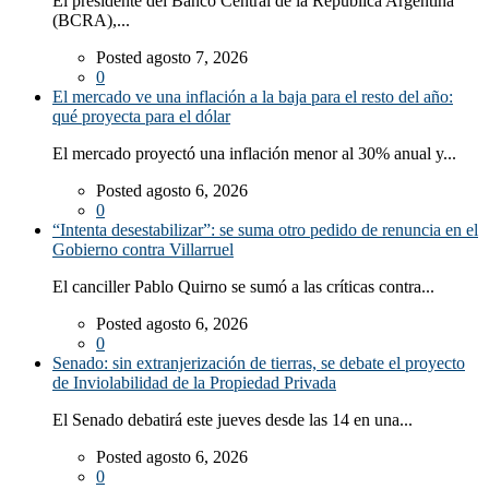
El presidente del Banco Central de la República Argentina
(BCRA),...
Posted agosto 7, 2026
0
El mercado ve una inflación a la baja para el resto del año:
qué proyecta para el dólar
El mercado proyectó una inflación menor al 30% anual y...
Posted agosto 6, 2026
0
“Intenta desestabilizar”: se suma otro pedido de renuncia en el
Gobierno contra Villarruel
El canciller Pablo Quirno se sumó a las críticas contra...
Posted agosto 6, 2026
0
Senado: sin extranjerización de tierras, se debate el proyecto
de Inviolabilidad de la Propiedad Privada
El Senado debatirá este jueves desde las 14 en una...
Posted agosto 6, 2026
0