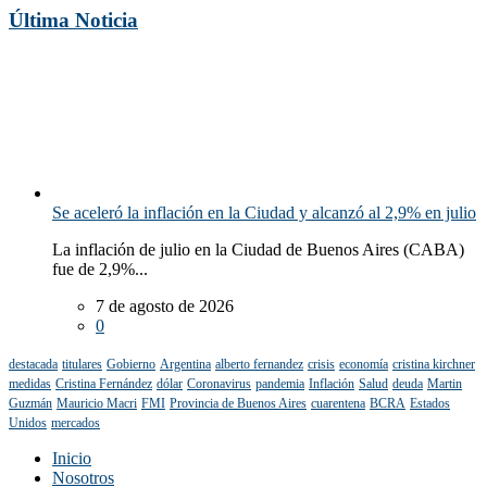
Última Noticia
Se aceleró la inflación en la Ciudad y alcanzó al 2,9% en julio
La inflación de julio en la Ciudad de Buenos Aires (CABA)
fue de 2,9%...
7 de agosto de 2026
0
destacada
titulares
Gobierno
Argentina
alberto fernandez
crisis
economía
cristina kirchner
medidas
Cristina Fernández
dólar
Coronavirus
pandemia
Inflación
Salud
deuda
Martin
Guzmán
Mauricio Macri
FMI
Provincia de Buenos Aires
cuarentena
BCRA
Estados
Unidos
mercados
Inicio
Nosotros