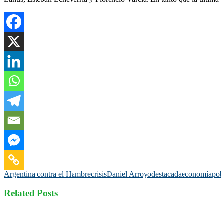
Argentina contra el Hambre
crisis
Daniel Arroyo
destacada
economía
po
Related Posts