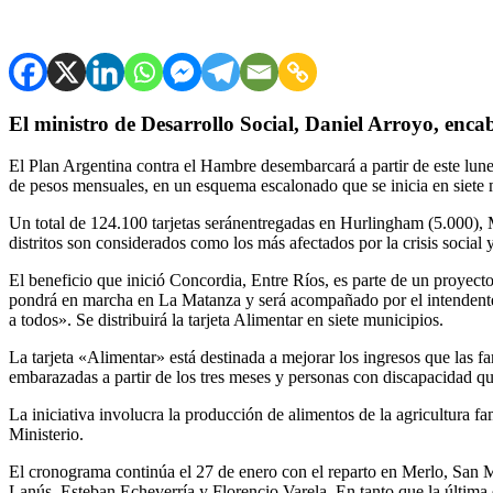
El ministro de Desarrollo Social, Daniel Arroyo, enc
El Plan Argentina contra el Hambre desembarcará a partir de este lune
de pesos mensuales, en un esquema escalonado que se inicia en siete
Un total de 124.100 tarjetas seránentregadas en Hurlingham (5.000),
distritos son considerados como los más afectados por la crisis social 
El beneficio que inició Concordia, Entre Ríos, es parte de un proyect
pondrá en marcha en La Matanza y será acompañado por el intendente 
a todos». Se distribuirá la tarjeta Alimentar en siete municipios.
La tarjeta «Alimentar» está destinada a mejorar los ingresos que las f
embarazadas a partir de los tres meses y personas con discapacidad 
La iniciativa involucra la producción de alimentos de la agricultura fa
Ministerio.
El cronograma continúa el 27 de enero con el reparto en Merlo, San 
Lanús, Esteban Echeverría y Florencio Varela. En tanto que la última 