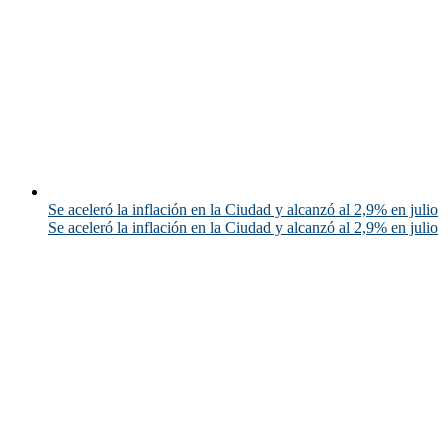
Se aceleró la inflación en la Ciudad y alcanzó al 2,9% en julio
Se aceleró la inflación en la Ciudad y alcanzó al 2,9% en julio