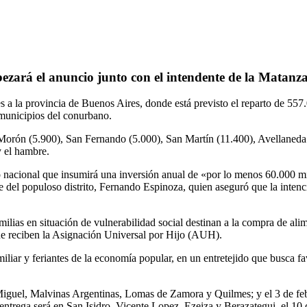
abezará el anuncio junto con el intendente de la Matan
s a la provincia de Buenos Aires, donde está previsto el reparto de 557
 municipios del conurbano.
 Morón (5.900), San Fernando (5.000), San Martín (11.400), Avellaned
y el hambre.
o nacional que insumirá una inversión anual de «por lo menos 60.000 mi
del populoso distrito, Fernando Espinoza, quien aseguró que la intenci
amilias en situación de vulnerabilidad social destinan a la compra de al
que reciben la Asignación Universal por Hijo (AUH).
miliar y feriantes de la economía popular, en un entretejido que busca f
Miguel, Malvinas Argentinas, Lomas de Zamora y Quilmes; y el 3 de feb
entrega será en San Isidro, Vicente Lopez, Ezeiza y Berazategui, el 10 